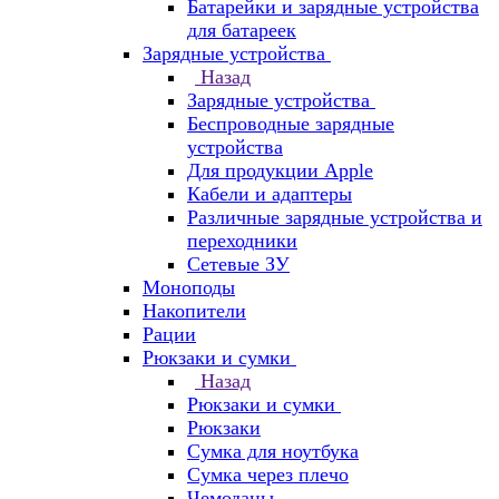
Батарейки и зарядные устройства
для батареек
Зарядные устройства
Назад
Зарядные устройства
Беспроводные зарядные
устройства
Для продукции Apple
Кабели и адаптеры
Различные зарядные устройства и
переходники
Сетевые ЗУ
Моноподы
Накопители
Рации
Рюкзаки и сумки
Назад
Рюкзаки и сумки
Рюкзаки
Сумка для ноутбука
Сумка через плечо
Чемоданы