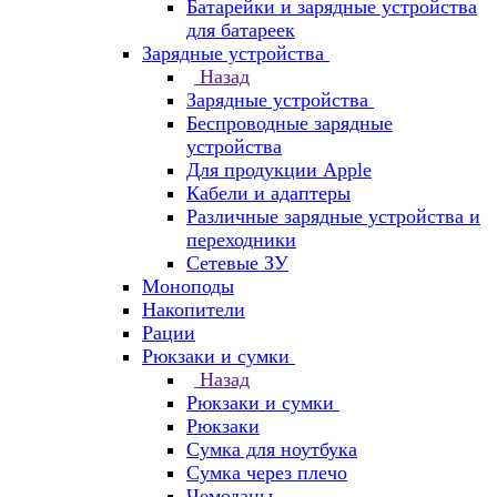
Батарейки и зарядные устройства
для батареек
Зарядные устройства
Назад
Зарядные устройства
Беспроводные зарядные
устройства
Для продукции Apple
Кабели и адаптеры
Различные зарядные устройства и
переходники
Сетевые ЗУ
Моноподы
Накопители
Рации
Рюкзаки и сумки
Назад
Рюкзаки и сумки
Рюкзаки
Сумка для ноутбука
Сумка через плечо
Чемоданы