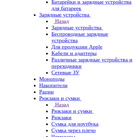
Батарейки и зарядные устройства
для батареек
Зарядные устройства
Назад
Зарядные устройства
Беспроводные зарядные
устройства
Для продукции Apple
Кабели и адаптеры
Различные зарядные устройства и
переходники
Сетевые ЗУ
Моноподы
Накопители
Рации
Рюкзаки и сумки
Назад
Рюкзаки и сумки
Рюкзаки
Сумка для ноутбука
Сумка через плечо
Чемоданы