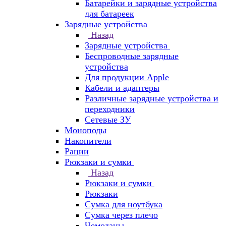
Батарейки и зарядные устройства
для батареек
Зарядные устройства
Назад
Зарядные устройства
Беспроводные зарядные
устройства
Для продукции Apple
Кабели и адаптеры
Различные зарядные устройства и
переходники
Сетевые ЗУ
Моноподы
Накопители
Рации
Рюкзаки и сумки
Назад
Рюкзаки и сумки
Рюкзаки
Сумка для ноутбука
Сумка через плечо
Чемоданы