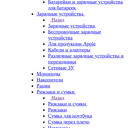
Батарейки и зарядные устройства
для батареек
Зарядные устройства
Назад
Зарядные устройства
Беспроводные зарядные
устройства
Для продукции Apple
Кабели и адаптеры
Различные зарядные устройства и
переходники
Сетевые ЗУ
Моноподы
Накопители
Рации
Рюкзаки и сумки
Назад
Рюкзаки и сумки
Рюкзаки
Сумка для ноутбука
Сумка через плечо
Чемоданы