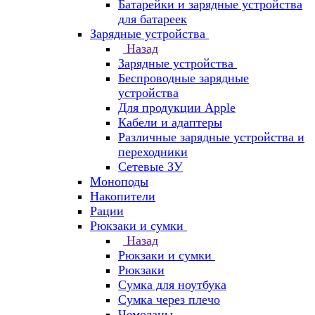
Батарейки и зарядные устройства
для батареек
Зарядные устройства
Назад
Зарядные устройства
Беспроводные зарядные
устройства
Для продукции Apple
Кабели и адаптеры
Различные зарядные устройства и
переходники
Сетевые ЗУ
Моноподы
Накопители
Рации
Рюкзаки и сумки
Назад
Рюкзаки и сумки
Рюкзаки
Сумка для ноутбука
Сумка через плечо
Чемоданы