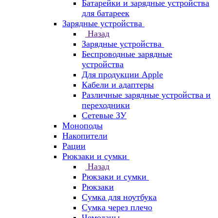
Батарейки и зарядные устройства
для батареек
Зарядные устройства
Назад
Зарядные устройства
Беспроводные зарядные
устройства
Для продукции Apple
Кабели и адаптеры
Различные зарядные устройства и
переходники
Сетевые ЗУ
Моноподы
Накопители
Рации
Рюкзаки и сумки
Назад
Рюкзаки и сумки
Рюкзаки
Сумка для ноутбука
Сумка через плечо
Чемоданы