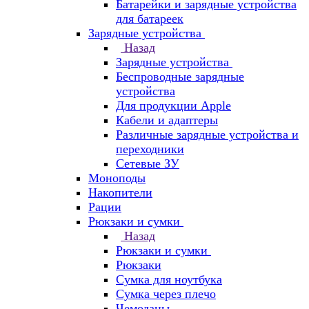
Батарейки и зарядные устройства
для батареек
Зарядные устройства
Назад
Зарядные устройства
Беспроводные зарядные
устройства
Для продукции Apple
Кабели и адаптеры
Различные зарядные устройства и
переходники
Сетевые ЗУ
Моноподы
Накопители
Рации
Рюкзаки и сумки
Назад
Рюкзаки и сумки
Рюкзаки
Сумка для ноутбука
Сумка через плечо
Чемоданы