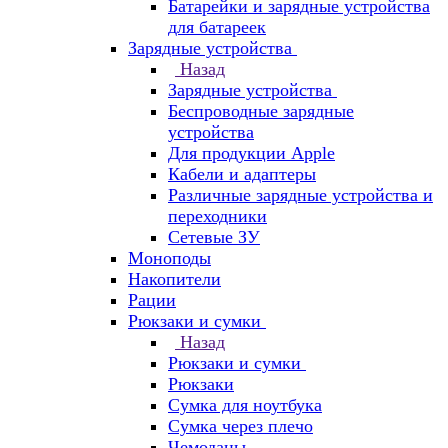
Батарейки и зарядные устройства
для батареек
Зарядные устройства
Назад
Зарядные устройства
Беспроводные зарядные
устройства
Для продукции Apple
Кабели и адаптеры
Различные зарядные устройства и
переходники
Сетевые ЗУ
Моноподы
Накопители
Рации
Рюкзаки и сумки
Назад
Рюкзаки и сумки
Рюкзаки
Сумка для ноутбука
Сумка через плечо
Чемоданы