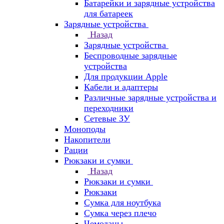
Батарейки и зарядные устройства
для батареек
Зарядные устройства
Назад
Зарядные устройства
Беспроводные зарядные
устройства
Для продукции Apple
Кабели и адаптеры
Различные зарядные устройства и
переходники
Сетевые ЗУ
Моноподы
Накопители
Рации
Рюкзаки и сумки
Назад
Рюкзаки и сумки
Рюкзаки
Сумка для ноутбука
Сумка через плечо
Чемоданы