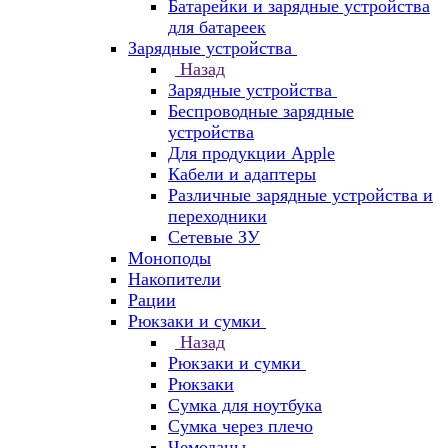
Батарейки и зарядные устройства
для батареек
Зарядные устройства
Назад
Зарядные устройства
Беспроводные зарядные
устройства
Для продукции Apple
Кабели и адаптеры
Различные зарядные устройства и
переходники
Сетевые ЗУ
Моноподы
Накопители
Рации
Рюкзаки и сумки
Назад
Рюкзаки и сумки
Рюкзаки
Сумка для ноутбука
Сумка через плечо
Чемоданы