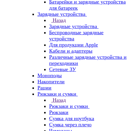
Батарейки и зарядные устройства
для батареек
Зарядные устройства
Назад
Зарядные устройства
Беспроводные зарядные
устройства
Для продукции Apple
Кабели и адаптеры
Различные зарядные устройства и
переходники
Сетевые ЗУ
Моноподы
Накопители
Рации
Рюкзаки и сумки
Назад
Рюкзаки и сумки
Рюкзаки
Сумка для ноутбука
Сумка через плечо
Чемоданы