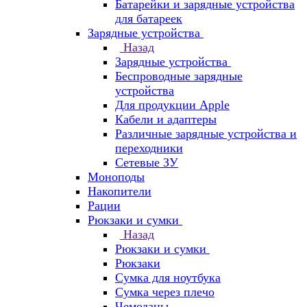
Батарейки и зарядные устройства
для батареек
Зарядные устройства
Назад
Зарядные устройства
Беспроводные зарядные
устройства
Для продукции Apple
Кабели и адаптеры
Различные зарядные устройства и
переходники
Сетевые ЗУ
Моноподы
Накопители
Рации
Рюкзаки и сумки
Назад
Рюкзаки и сумки
Рюкзаки
Сумка для ноутбука
Сумка через плечо
Чемоданы