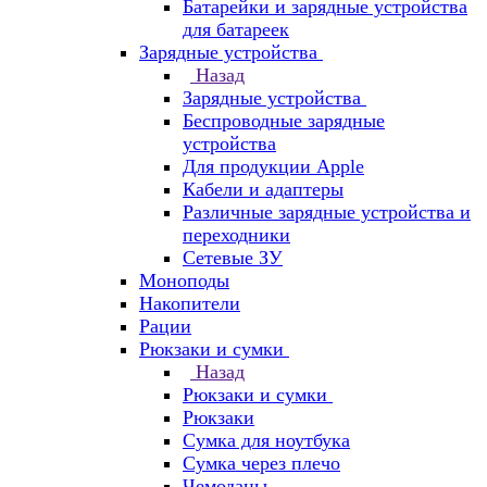
Батарейки и зарядные устройства
для батареек
Зарядные устройства
Назад
Зарядные устройства
Беспроводные зарядные
устройства
Для продукции Apple
Кабели и адаптеры
Различные зарядные устройства и
переходники
Сетевые ЗУ
Моноподы
Накопители
Рации
Рюкзаки и сумки
Назад
Рюкзаки и сумки
Рюкзаки
Сумка для ноутбука
Сумка через плечо
Чемоданы