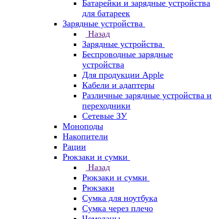
Батарейки и зарядные устройства
для батареек
Зарядные устройства
Назад
Зарядные устройства
Беспроводные зарядные
устройства
Для продукции Apple
Кабели и адаптеры
Различные зарядные устройства и
переходники
Сетевые ЗУ
Моноподы
Накопители
Рации
Рюкзаки и сумки
Назад
Рюкзаки и сумки
Рюкзаки
Сумка для ноутбука
Сумка через плечо
Чемоданы