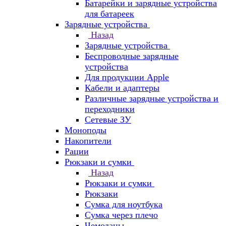
Батарейки и зарядные устройства
для батареек
Зарядные устройства
Назад
Зарядные устройства
Беспроводные зарядные
устройства
Для продукции Apple
Кабели и адаптеры
Различные зарядные устройства и
переходники
Сетевые ЗУ
Моноподы
Накопители
Рации
Рюкзаки и сумки
Назад
Рюкзаки и сумки
Рюкзаки
Сумка для ноутбука
Сумка через плечо
Чемоданы