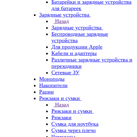
Батарейки и зарядные устройства
для батареек
Зарядные устройства
Назад
Зарядные устройства
Беспроводные зарядные
устройства
Для продукции Apple
Кабели и адаптеры
Различные зарядные устройства и
переходники
Сетевые ЗУ
Моноподы
Накопители
Рации
Рюкзаки и сумки
Назад
Рюкзаки и сумки
Рюкзаки
Сумка для ноутбука
Сумка через плечо
Чемоданы