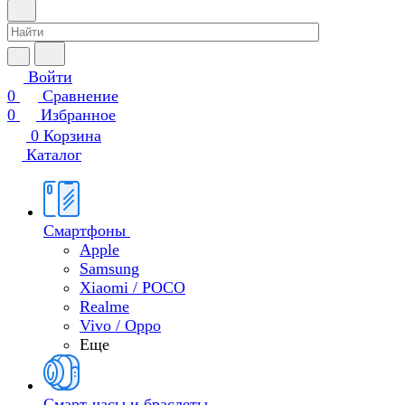
Войти
0
Сравнение
0
Избранное
0
Корзина
Каталог
Смартфоны
Apple
Samsung
Xiaomi / POCO
Realme
Vivo / Oppo
Еще
Смарт-часы и браслеты