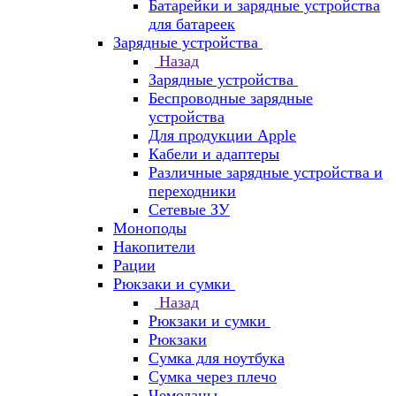
Батарейки и зарядные устройства
для батареек
Зарядные устройства
Назад
Зарядные устройства
Беспроводные зарядные
устройства
Для продукции Apple
Кабели и адаптеры
Различные зарядные устройства и
переходники
Сетевые ЗУ
Моноподы
Накопители
Рации
Рюкзаки и сумки
Назад
Рюкзаки и сумки
Рюкзаки
Сумка для ноутбука
Сумка через плечо
Чемоданы