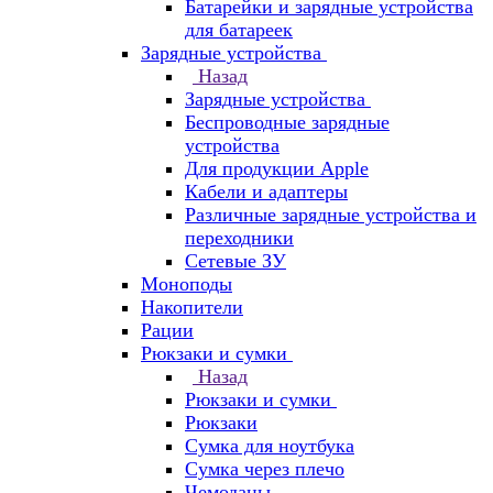
Батарейки и зарядные устройства
для батареек
Зарядные устройства
Назад
Зарядные устройства
Беспроводные зарядные
устройства
Для продукции Apple
Кабели и адаптеры
Различные зарядные устройства и
переходники
Сетевые ЗУ
Моноподы
Накопители
Рации
Рюкзаки и сумки
Назад
Рюкзаки и сумки
Рюкзаки
Сумка для ноутбука
Сумка через плечо
Чемоданы