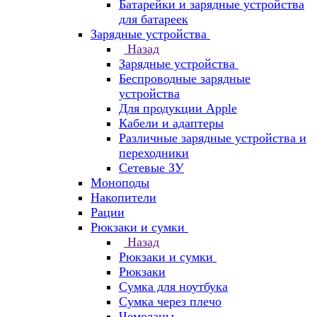
Батарейки и зарядные устройства
для батареек
Зарядные устройства
Назад
Зарядные устройства
Беспроводные зарядные
устройства
Для продукции Apple
Кабели и адаптеры
Различные зарядные устройства и
переходники
Сетевые ЗУ
Моноподы
Накопители
Рации
Рюкзаки и сумки
Назад
Рюкзаки и сумки
Рюкзаки
Сумка для ноутбука
Сумка через плечо
Чемоданы