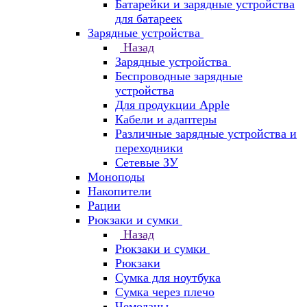
Батарейки и зарядные устройства
для батареек
Зарядные устройства
Назад
Зарядные устройства
Беспроводные зарядные
устройства
Для продукции Apple
Кабели и адаптеры
Различные зарядные устройства и
переходники
Сетевые ЗУ
Моноподы
Накопители
Рации
Рюкзаки и сумки
Назад
Рюкзаки и сумки
Рюкзаки
Сумка для ноутбука
Сумка через плечо
Чемоданы