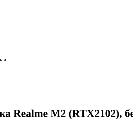
лая
ка Realme M2 (RTX2102), б