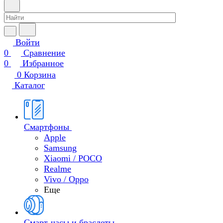
Войти
0
Сравнение
0
Избранное
0
Корзина
Каталог
Смартфоны
Apple
Samsung
Xiaomi / POCO
Realme
Vivo / Oppo
Еще
Смарт-часы и браслеты