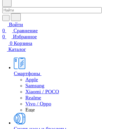
Войти
0
Сравнение
0
Избранное
0
Корзина
Каталог
Смартфоны
Apple
Samsung
Xiaomi / POCO
Realme
Vivo / Oppo
Еще
Смарт-часы и браслеты