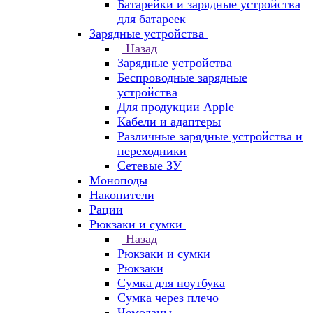
Батарейки и зарядные устройства
для батареек
Зарядные устройства
Назад
Зарядные устройства
Беспроводные зарядные
устройства
Для продукции Apple
Кабели и адаптеры
Различные зарядные устройства и
переходники
Сетевые ЗУ
Моноподы
Накопители
Рации
Рюкзаки и сумки
Назад
Рюкзаки и сумки
Рюкзаки
Сумка для ноутбука
Сумка через плечо
Чемоданы