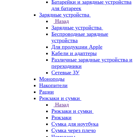
Батарейки и зарядные устройства
для батареек
Зарядные устройства
Назад
Зарядные устройства
Беспроводные зарядные
устройства
Для продукции Apple
Кабели и адаптеры
Различные зарядные устройства и
переходники
Сетевые ЗУ
Моноподы
Накопители
Рации
Рюкзаки и сумки
Назад
Рюкзаки и сумки
Рюкзаки
Сумка для ноутбука
Сумка через плечо
Чемоданы