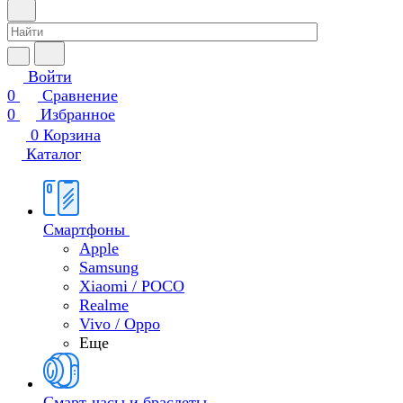
Войти
0
Сравнение
0
Избранное
0
Корзина
Каталог
Смартфоны
Apple
Samsung
Xiaomi / POCO
Realme
Vivo / Oppo
Еще
Смарт-часы и браслеты