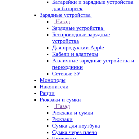
Батарейки и зарядные устройства
для батареек
Зарядные устройства
Назад
Зарядные устройства
Беспроводные зарядные
устройства
Для продукции Apple
Кабели и адаптеры
Различные зарядные устройства и
переходники
Сетевые ЗУ
Моноподы
Накопители
Рации
Рюкзаки и сумки
Назад
Рюкзаки и сумки
Рюкзаки
Сумка для ноутбука
Сумка через плечо
Чемоданы