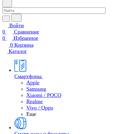
Войти
0
Сравнение
0
Избранное
0
Корзина
Каталог
Смартфоны
Apple
Samsung
Xiaomi / POCO
Realme
Vivo / Oppo
Еще
Смарт-часы и браслеты