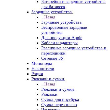
Батарейки и зарядные устройства
для батареек
Зарядные устройства
Назад
Зарядные устройства
Беспроводные зарядные
устройства
Для продукции Apple
Кабели и адаптеры
Различные зарядные устройства и
переходники
Сетевые ЗУ
Моноподы
Накопители
Рации
Рюкзаки и сумки
Назад
Рюкзаки и сумки
Рюкзаки
Сумка для ноутбука
Сумка через плечо
Чемоданы