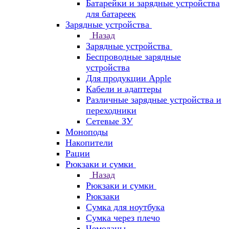
Батарейки и зарядные устройства
для батареек
Зарядные устройства
Назад
Зарядные устройства
Беспроводные зарядные
устройства
Для продукции Apple
Кабели и адаптеры
Различные зарядные устройства и
переходники
Сетевые ЗУ
Моноподы
Накопители
Рации
Рюкзаки и сумки
Назад
Рюкзаки и сумки
Рюкзаки
Сумка для ноутбука
Сумка через плечо
Чемоданы