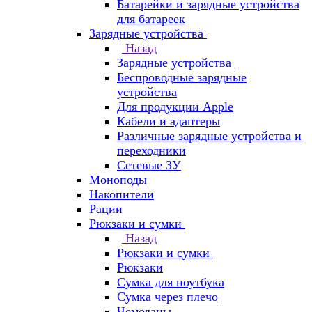
Батарейки и зарядные устройства
для батареек
Зарядные устройства
Назад
Зарядные устройства
Беспроводные зарядные
устройства
Для продукции Apple
Кабели и адаптеры
Различные зарядные устройства и
переходники
Сетевые ЗУ
Моноподы
Накопители
Рации
Рюкзаки и сумки
Назад
Рюкзаки и сумки
Рюкзаки
Сумка для ноутбука
Сумка через плечо
Чемоданы