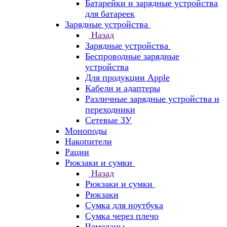
Батарейки и зарядные устройства
для батареек
Зарядные устройства
Назад
Зарядные устройства
Беспроводные зарядные
устройства
Для продукции Apple
Кабели и адаптеры
Различные зарядные устройства и
переходники
Сетевые ЗУ
Моноподы
Накопители
Рации
Рюкзаки и сумки
Назад
Рюкзаки и сумки
Рюкзаки
Сумка для ноутбука
Сумка через плечо
Чемоданы