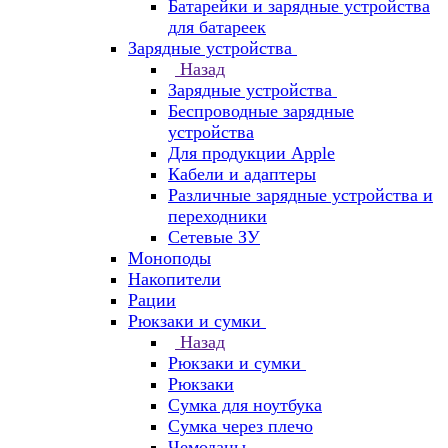
Батарейки и зарядные устройства
для батареек
Зарядные устройства
Назад
Зарядные устройства
Беспроводные зарядные
устройства
Для продукции Apple
Кабели и адаптеры
Различные зарядные устройства и
переходники
Сетевые ЗУ
Моноподы
Накопители
Рации
Рюкзаки и сумки
Назад
Рюкзаки и сумки
Рюкзаки
Сумка для ноутбука
Сумка через плечо
Чемоданы