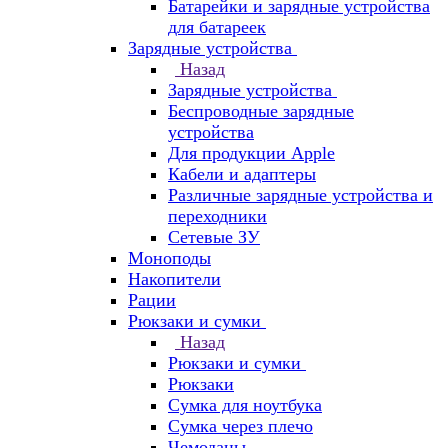
Батарейки и зарядные устройства
для батареек
Зарядные устройства
Назад
Зарядные устройства
Беспроводные зарядные
устройства
Для продукции Apple
Кабели и адаптеры
Различные зарядные устройства и
переходники
Сетевые ЗУ
Моноподы
Накопители
Рации
Рюкзаки и сумки
Назад
Рюкзаки и сумки
Рюкзаки
Сумка для ноутбука
Сумка через плечо
Чемоданы