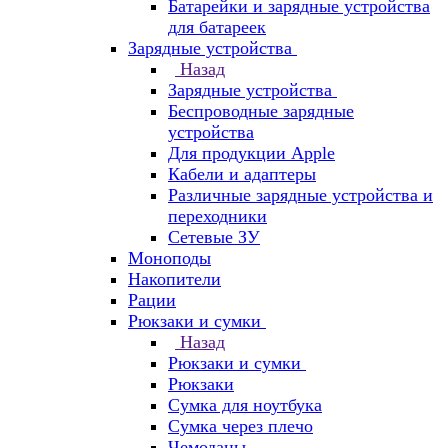
Батарейки и зарядные устройства
для батареек
Зарядные устройства
Назад
Зарядные устройства
Беспроводные зарядные
устройства
Для продукции Apple
Кабели и адаптеры
Различные зарядные устройства и
переходники
Сетевые ЗУ
Моноподы
Накопители
Рации
Рюкзаки и сумки
Назад
Рюкзаки и сумки
Рюкзаки
Сумка для ноутбука
Сумка через плечо
Чемоданы