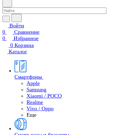
Войти
0
Сравнение
0
Избранное
0
Корзина
Каталог
Смартфоны
Apple
Samsung
Xiaomi / POCO
Realme
Vivo / Oppo
Еще
Смарт-часы и браслеты