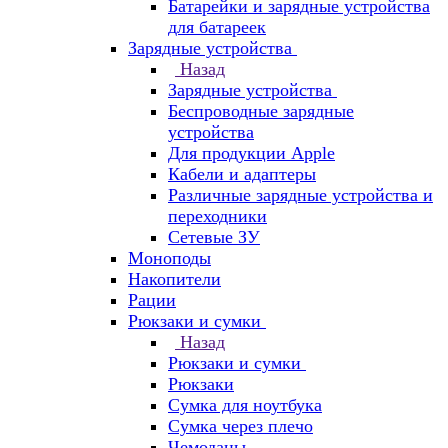
Батарейки и зарядные устройства
для батареек
Зарядные устройства
Назад
Зарядные устройства
Беспроводные зарядные
устройства
Для продукции Apple
Кабели и адаптеры
Различные зарядные устройства и
переходники
Сетевые ЗУ
Моноподы
Накопители
Рации
Рюкзаки и сумки
Назад
Рюкзаки и сумки
Рюкзаки
Сумка для ноутбука
Сумка через плечо
Чемоданы