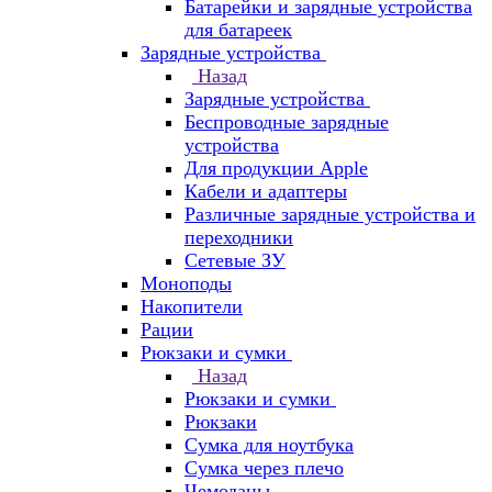
Батарейки и зарядные устройства
для батареек
Зарядные устройства
Назад
Зарядные устройства
Беспроводные зарядные
устройства
Для продукции Apple
Кабели и адаптеры
Различные зарядные устройства и
переходники
Сетевые ЗУ
Моноподы
Накопители
Рации
Рюкзаки и сумки
Назад
Рюкзаки и сумки
Рюкзаки
Сумка для ноутбука
Сумка через плечо
Чемоданы