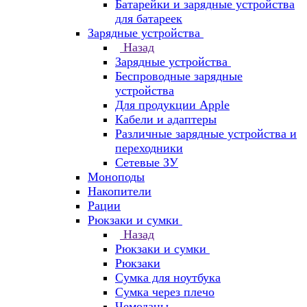
Батарейки и зарядные устройства
для батареек
Зарядные устройства
Назад
Зарядные устройства
Беспроводные зарядные
устройства
Для продукции Apple
Кабели и адаптеры
Различные зарядные устройства и
переходники
Сетевые ЗУ
Моноподы
Накопители
Рации
Рюкзаки и сумки
Назад
Рюкзаки и сумки
Рюкзаки
Сумка для ноутбука
Сумка через плечо
Чемоданы