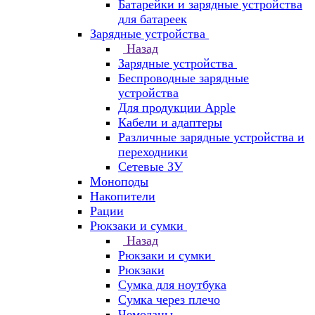
Батарейки и зарядные устройства
для батареек
Зарядные устройства
Назад
Зарядные устройства
Беспроводные зарядные
устройства
Для продукции Apple
Кабели и адаптеры
Различные зарядные устройства и
переходники
Сетевые ЗУ
Моноподы
Накопители
Рации
Рюкзаки и сумки
Назад
Рюкзаки и сумки
Рюкзаки
Сумка для ноутбука
Сумка через плечо
Чемоданы