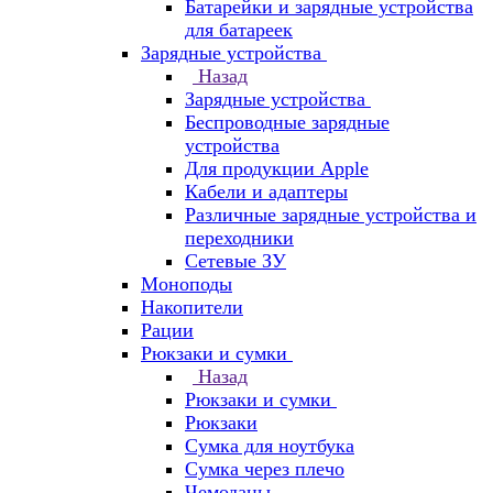
Батарейки и зарядные устройства
для батареек
Зарядные устройства
Назад
Зарядные устройства
Беспроводные зарядные
устройства
Для продукции Apple
Кабели и адаптеры
Различные зарядные устройства и
переходники
Сетевые ЗУ
Моноподы
Накопители
Рации
Рюкзаки и сумки
Назад
Рюкзаки и сумки
Рюкзаки
Сумка для ноутбука
Сумка через плечо
Чемоданы