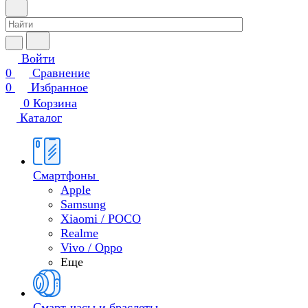
Войти
0
Сравнение
0
Избранное
0
Корзина
Каталог
Смартфоны
Apple
Samsung
Xiaomi / POCO
Realme
Vivo / Oppo
Еще
Смарт-часы и браслеты