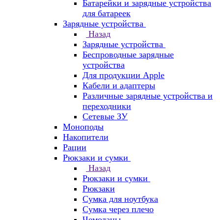
Батарейки и зарядные устройства
для батареек
Зарядные устройства
Назад
Зарядные устройства
Беспроводные зарядные
устройства
Для продукции Apple
Кабели и адаптеры
Различные зарядные устройства и
переходники
Сетевые ЗУ
Моноподы
Накопители
Рации
Рюкзаки и сумки
Назад
Рюкзаки и сумки
Рюкзаки
Сумка для ноутбука
Сумка через плечо
Чемоданы