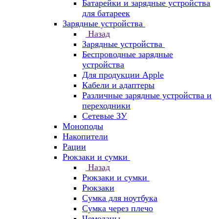
Батарейки и зарядные устройства
для батареек
Зарядные устройства
Назад
Зарядные устройства
Беспроводные зарядные
устройства
Для продукции Apple
Кабели и адаптеры
Различные зарядные устройства и
переходники
Сетевые ЗУ
Моноподы
Накопители
Рации
Рюкзаки и сумки
Назад
Рюкзаки и сумки
Рюкзаки
Сумка для ноутбука
Сумка через плечо
Чемоданы