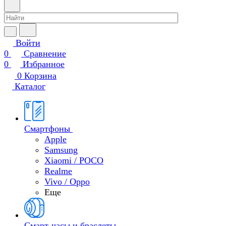
Войти
0
Сравнение
0
Избранное
0
Корзина
Каталог
Смартфоны
Apple
Samsung
Xiaomi / POCO
Realme
Vivo / Oppo
Еще
Смарт-часы и браслеты