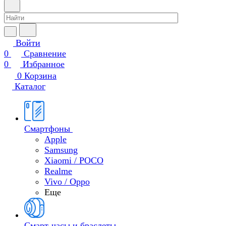
Войти
0
Сравнение
0
Избранное
0
Корзина
Каталог
Смартфоны
Apple
Samsung
Xiaomi / POCO
Realme
Vivo / Oppo
Еще
Смарт-часы и браслеты