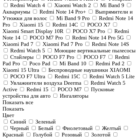
Redmi Watch 4
Xiaomi Watch 2
Mi Band 9
Аквариумы
Redmi Note 14 Pro+
Выпрямители и
Утюжки для волос
Mi Band 9 Pro
Redmi Note 14
Pro
Xiaomi 15
Redmi 14C
POCO X7
Xiaomi Smart Display 10R
POCO X7 Pro
Redmi
Note 14
POCO M7 Pro
Redmi Note 14 Pro 5G
Xiaomi Pad 7
Xiaomi Pad 7 Pro
Redmi Note 14S
Redmi Watch 5
Моющие вертикальные пылесосы
Стайлеры
POCO F7 Pro
POCO F7
Redmi
Pad Pro
Poco Pad
Mi Band 10
Redmi Pad 2
Xiaomi 15 Ultra
Беспроводные наушники XIAOMI
POCO F7 Ultra
Redmi 15C
Redmi Watch 5 Lite
Увлажнители воздуха Deerma
Redmi Watch 5
Active
Redmi 15
POCO M7
Пусковые
устройства для авто
Ингаляторы
Показать все
Показать
Цвет
Синий
Зеленый
Черный
Белый
Фиолетовый
Желтый
Красный
Голубой
Розовый
Золотой