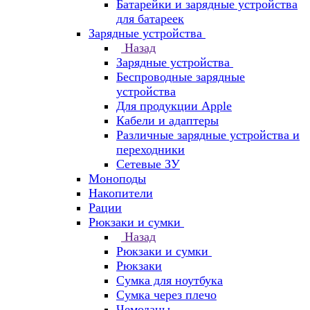
Батарейки и зарядные устройства
для батареек
Зарядные устройства
Назад
Зарядные устройства
Беспроводные зарядные
устройства
Для продукции Apple
Кабели и адаптеры
Различные зарядные устройства и
переходники
Сетевые ЗУ
Моноподы
Накопители
Рации
Рюкзаки и сумки
Назад
Рюкзаки и сумки
Рюкзаки
Сумка для ноутбука
Сумка через плечо
Чемоданы