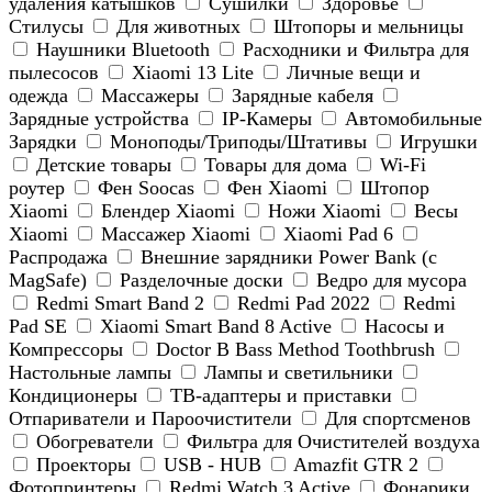
удаления катышков
Сушилки
Здоровье
Стилусы
Для животных
Штопоры и мельницы
Наушники Bluetooth
Расходники и Фильтра для
пылесосов
Xiaomi 13 Lite
Личные вещи и
одежда
Массажеры
Зарядные кабеля
Зарядные устройства
IP-Камеры
Автомобильные
Зарядки
Моноподы/Триподы/Штативы
Игрушки
Детские товары
Товары для дома
Wi-Fi
роутер
Фен Soocas
Фен Xiaomi
Штопор
Xiaomi
Блендер Xiaomi
Ножи Xiaomi
Весы
Xiaomi
Массажер Xiaomi
Xiaomi Pad 6
Распродажа
Внешние зарядники Power Bank (с
MagSafe)
Разделочные доски
Ведро для мусора
Redmi Smart Band 2
Redmi Pad 2022
Redmi
Pad SE
Xiaomi Smart Band 8 Active
Насосы и
Компрессоры
Doctor B Bass Method Toothbrush
Настольные лампы
Лампы и светильники
Кондиционеры
ТВ-адаптеры и приставки
Отпариватели и Пароочистители
Для спортсменов
Обогреватели
Фильтра для Очистителей воздуха
Проекторы
USB - HUB
Amazfit GTR 2
Фотопринтеры
Redmi Watch 3 Active
Фонарики