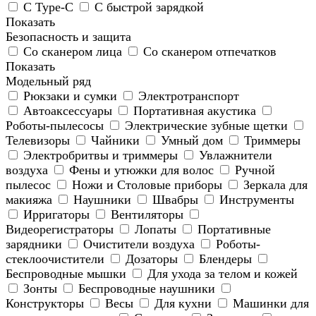
С Type-C
С быстрой зарядкой
Показать
Безопасность и защита
Со сканером лица
Со сканером отпечатков
Показать
Модельный ряд
Рюкзаки и сумки
Электротранспорт
Автоаксессуары
Портативная акустика
Роботы-пылесосы
Электрические зубные щетки
Телевизоры
Чайники
Умный дом
Триммеры
Электробритвы и триммеры
Увлажнители
воздуха
Фены и утюжки для волос
Ручной
пылесос
Ножи и Столовые приборы
Зеркала для
макияжа
Наушники
Швабры
Инструменты
Ирригаторы
Вентиляторы
Видеорегистраторы
Лопаты
Портативные
зарядники
Очистители воздуха
Роботы-
стеклоочистители
Дозаторы
Блендеры
Беспроводные мышки
Для ухода за телом и кожей
Зонты
Беспроводные наушники
Конструкторы
Весы
Для кухни
Машинки для