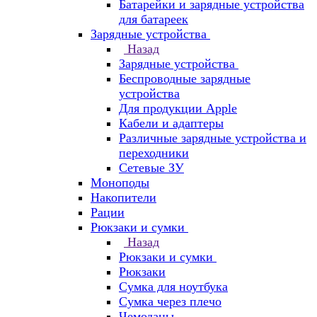
Батарейки и зарядные устройства
для батареек
Зарядные устройства
Назад
Зарядные устройства
Беспроводные зарядные
устройства
Для продукции Apple
Кабели и адаптеры
Различные зарядные устройства и
переходники
Сетевые ЗУ
Моноподы
Накопители
Рации
Рюкзаки и сумки
Назад
Рюкзаки и сумки
Рюкзаки
Сумка для ноутбука
Сумка через плечо
Чемоданы