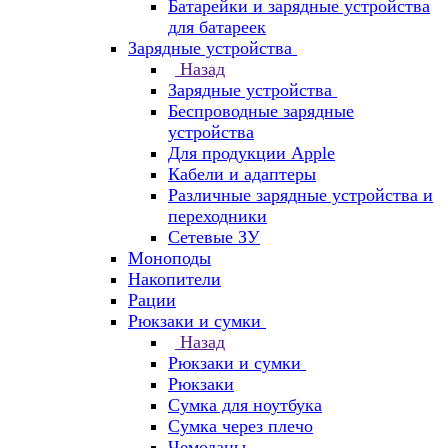
Батарейки и зарядные устройства
для батареек
Зарядные устройства
Назад
Зарядные устройства
Беспроводные зарядные
устройства
Для продукции Apple
Кабели и адаптеры
Различные зарядные устройства и
переходники
Сетевые ЗУ
Моноподы
Накопители
Рации
Рюкзаки и сумки
Назад
Рюкзаки и сумки
Рюкзаки
Сумка для ноутбука
Сумка через плечо
Чемоданы